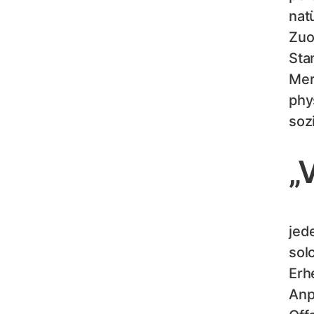
nat
Zuo
Sta
Mer
phy
soz
„
jed
sol
Erh
Anp