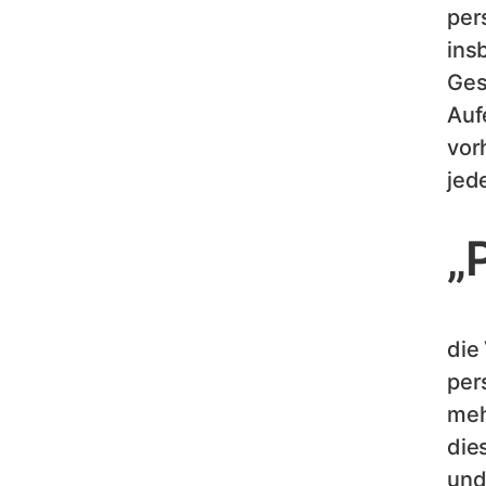
per
ins
Ges
Auf
vor
jed
„
die
per
meh
die
und