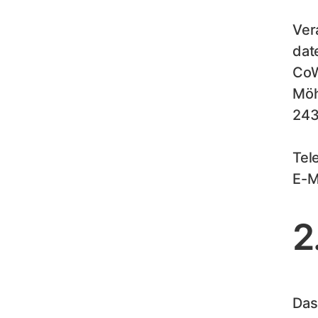
Ver
dat
CoW
Möh
243
Tel
E-M
2
Das