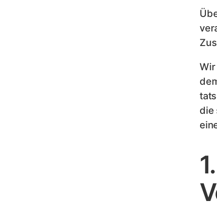
Übe
ver
Zus
Wir
dem
tat
die
ein
1
V