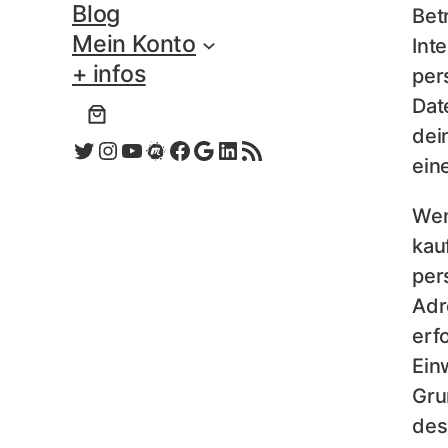
Blog
Bet
Mein Konto
Int
+ infos
per
Dat
dei
Twitter
Instagram
YouTube
Meetup
Facebook
Google
LinkedIn
RSS-Feed
ein
Wen
kau
per
Adr
erf
Ein
Gru
des