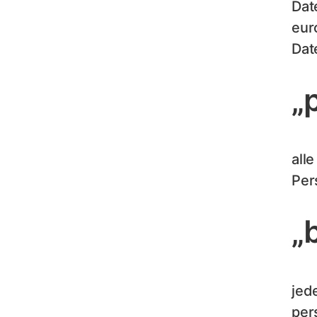
Dat
eur
Dat
„
alle
Per
„
jed
per