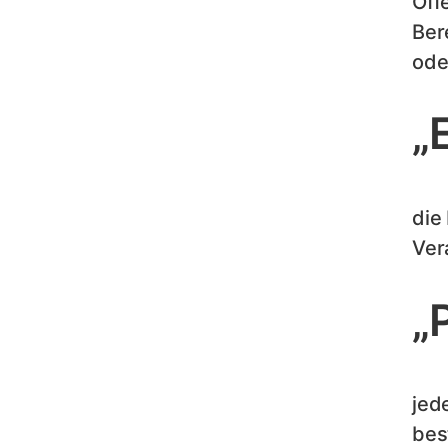
Off
Ber
ode
„
die
Ver
„P
jed
bes