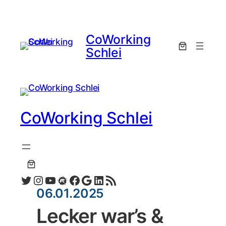
CoWorking
Schlei
CoWorking Schlei
Twitter
Instagram
YouTube
Meetup
Facebook
Google
LinkedIn
RSS-Feed
06.01.2025
Lecker war’s &