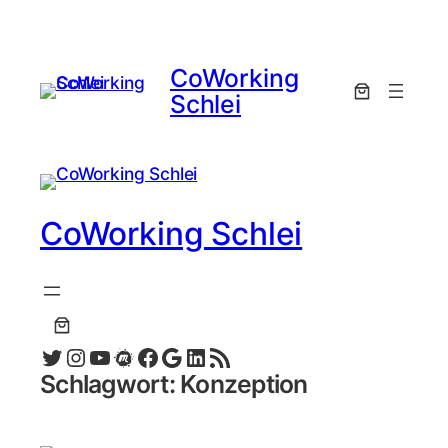
Zum
Inhalt
springen
CoWorking
Schlei
CoWorking Schlei
Twitter
Instagram
YouTube
Meetup
Facebook
Google
LinkedIn
RSS-Feed
Schlagwort:
Konzeption