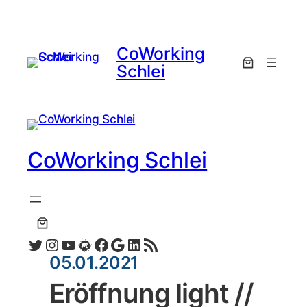
CoWorking
Schlei
CoWorking Schlei
Twitter
Instagram
YouTube
Meetup
Facebook
Google
LinkedIn
RSS-Feed
05.01.2021
Eröffnung light //